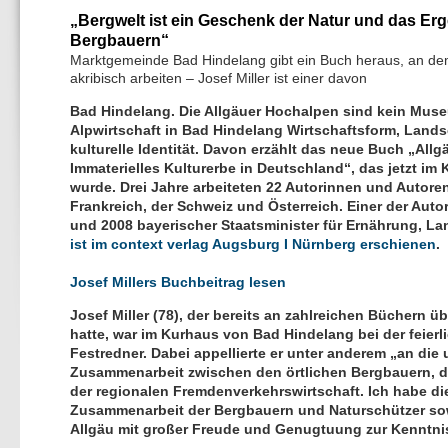
Bergwelt ist ein Geschenk der Natur und das Erg
Bergbauern“
Marktgemeinde Bad Hindelang gibt ein Buch heraus, an dem
akribisch arbeiten – Josef Miller ist einer davon
Bad Hindelang.
Die Allgäuer Hochalpen sind kein Mus
Alpwirtschaft in Bad Hindelang Wirtschaftsform, Land
kulturelle Identität. Davon erzählt das neue Buch „Allg
Immaterielles Kulturerbe in Deutschland“, das jetzt im
wurde. Drei Jahre arbeiteten 22 Autorinnen und Autor
Frankreich, der Schweiz und Österreich. Einer der Autor
und 2008 bayerischer Staatsminister für Ernährung, La
ist im context verlag Augsburg I Nürnberg erschienen
.
Josef Millers Buchbeitrag lesen
Josef Miller (78), der bereits an zahlreichen Büchern ü
hatte, war im Kurhaus von Bad Hindelang bei der feierl
Festredner. Dabei appellierte er unter anderem „an di
Zusammenarbeit zwischen den örtlichen Bergbauern, 
der regionalen Fremdenverkehrswirtschaft. Ich habe d
Zusammenarbeit der Bergbauern und Naturschützer sowi
Allgäu mit großer Freude und Genugtuung zur Kennt