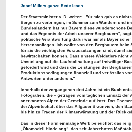
Josef Millers ganze Rede lesen
Der Staatsminister a. D. weiter: „Für mich gab es nich
Bergen zu verbringen, im Sommer zum Wandern und im 
Bundesländern hat nur Bayern diese wunderschöne Berg
und das Ergebnis der Arbeit unserer Bergbauern“, sagte
politische Verantwortung dafür war mir als Bayerischer
Herzensanliegen. Ich wollte von den Bergbauern beim 
für sie die wichtigsten Voraussetzungen sind, damit sie
bewirtschaften können. Dass unsere Weidetiere nicht 
Umstellung auf die Laufstallhaltung auf freiwilliger Basi
gefördert wird und dass die Leistungen der Bergbauer
Produktionsbedingungen finanziell und verlässlich vom
Antworten unter anderem.“
Innerhalb der vergangenen drei Jahre ist ein Buch ent
Fotografien, die – getragen vom täglichen Einsatz der 
anerkannten Alpen der Gemeinde auflistet. Das Theme
der Alpwirtschaft über das Allgäuer Braunvieh, den Ba
bis hin zu Fragen der Klimaerwärmung und der Rückke
Das in dieser Form einmalige Werk beleuchtet das rel
Ökomodell Hindelang“, das seit Jahrzehnten Maßstäbe 