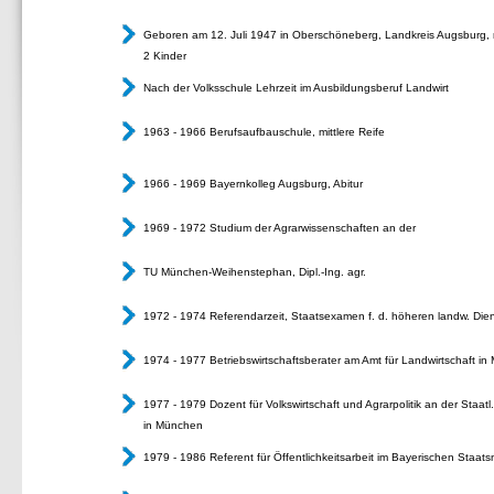
Geboren am 12. Juli 1947 in Oberschöneberg, Landkreis
Augsburg, r
2 Kinder
Nach der Volksschule Lehrzeit im Ausbildungsberuf Landwirt
1963 - 1966 Berufsaufbauschule, mittlere Reife
1966 - 1969 Bayernkolleg Augsburg, Abitur
1969 - 1972 Studium der Agrarwissenschaften an der
TU München-Weihenstephan, Dipl.-Ing. agr.
1972 - 1974 Referendarzeit, Staatsexamen f. d. höheren landw. Die
1974 - 1977 Betriebswirtschaftsberater am Amt für
Landwirtschaft i
1977 - 1979 Dozent für Volkswirtschaft und Agrarpolitik an der Staa
in München
1979 - 1986 Referent für Öffentlichkeitsarbeit im Bayerischen Staats