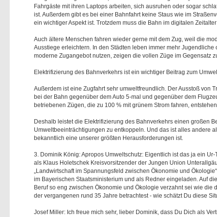
Fahrgäste mit ihren Laptops arbeiten, sich ausruhen oder sogar schlaf
ist. Außerdem gibt es bei einer Bahnfahrt keine Staus wie im Straße
ein wichtiger Aspekt ist. Trotzdem muss die Bahn im digitalen Zeitalte
Auch ältere Menschen fahren wieder gerne mit dem Zug, weil die mod
Ausstiege erleichtern. In den Städten leben immer mehr Jugendlich
moderne Zugangebot nutzen, zeigen die vollen Züge im Gegensatz zu f
Elektrifizierung des Bahnverkehrs ist ein wichtiger Beitrag zum Umwel
Außerdem ist eine Zugfahrt sehr umweltfreundlich. Der Ausstoß von 
bei der Bahn gegenüber dem Auto 5-mal und gegenüber dem Flugzeug 
betriebenen Zügen, die zu 100 % mit grünem Strom fahren, entstehe
Deshalb leistet die Elektrifizierung des Bahnverkehrs einen großen 
Umweltbeeinträchtigungen zu entkoppeln. Und das ist alles andere als
bekanntlich eine unserer größten Herausforderungen ist.
3. Dominik König: Apropos Umweltschutz: Eigentlich ist das ja ein Ur
als Klaus Holetschek Kreisvorsitzender der Jungen Union Unterallg
Landwirtschaft im Spannungsfeld zwischen Ökonomie und Ökologie“ v
im Bayerischen Staatsministerium und als Redner eingeladen. Auf die
Beruf so eng zwischen Ökonomie und Ökologie verzahnt sei wie die 
der vergangenen rund 35 Jahre betrachtest - wie schätzt Du diese Sit
Josef Miller: Ich freue mich sehr, lieber Dominik, dass Du Dich als Ve