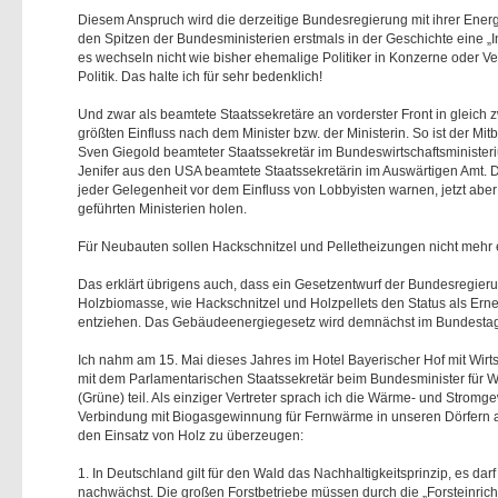
Diesem Anspruch wird die derzeitige Bundesregierung mit ihrer Energiep
den Spitzen der Bundesministerien erstmals in der Geschichte eine „
es wechseln nicht wie bisher ehemalige Politiker in Konzerne oder V
Politik. Das halte ich für sehr bedenklich!
Und zwar als beamtete Staatssekretäre an vorderster Front in gleich
größten Einfluss nach dem Minister bzw. der Ministerin. So ist der Mi
Sven Giegold beamteter Staatssekretär im Bundeswirtschaftsministe
Jenifer aus den USA beamtete Staatssekretärin im Auswärtigen Amt. Da
jeder Gelegenheit vor dem Einfluss von Lobbyisten warnen, jetzt aber
geführten Ministerien holen.
Für Neubauten sollen Hackschnitzel und Pelletheizungen nicht mehr e
Das erklärt übrigens auch, dass ein Gesetzentwurf der Bundesregieru
Holzbiomasse, wie Hackschnitzel und Holzpellets den Status als Er
entziehen. Das Gebäudeenergiegesetz wird demnächst im Bundestag be
Ich nahm am 15. Mai dieses Jahres im Hotel Bayerischer Hof mit Wir
mit dem Parlamentarischen Staatssekretär beim Bundesminister für W
(Grüne) teil. Als einziger Vertreter sprach ich die Wärme- und Strom
Verbindung mit Biogasgewinnung für Fernwärme in unseren Dörfern an
den Einsatz von Holz zu überzeugen:
1. In Deutschland gilt für den Wald das Nachhaltigkeitsprinzip, es da
nachwächst. Die großen Forstbetriebe müssen durch die „Forsteinric