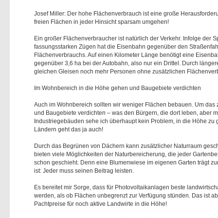
Josef Miller: Der hohe Flächenverbrauch ist eine große Herausforder
freien Flächen in jeder Hinsicht sparsam umgehen!
Ein großer Flächenverbraucher ist natürlich der Verkehr. Infolge de
fassungsstarken Zügen hat die Eisenbahn gegenüber den Straßenfah
Flächenverbrauchs. Auf einen Kilometer Länge benötigt eine Eisenb
gegenüber 3,6 ha bei der Autobahn, also nur ein Drittel. Durch länge
gleichen Gleisen noch mehr Personen ohne zusätzlichen Flächenver
Im Wohnbereich in die Höhe gehen und Baugebiete verdichten
Auch im Wohnbereich sollten wir weniger Flächen bebauen. Um das 
und Baugebiete verdichten – was den Bürgern, die dort leben, aber me
Industriegebäuden sehe ich überhaupt kein Problem, in die Höhe zu
Ländern geht das ja auch!
Durch das Begrünen von Dächern kann zusätzlicher Naturraum gesc
bieten viele Möglichkeiten der Naturbereicherung, die jeder Gartenbe
schon geschieht. Denn eine Blumenwiese im eigenen Garten trägt zur A
ist: Jeder muss seinen Beitrag leisten.
Es bereitet mir Sorge, dass für Photovoltaikanlagen beste landwirts
werden, als ob Flächen unbegrenzt zur Verfügung stünden. Das ist aber 
Pachtpreise für noch aktive Landwirte in die Höhe!