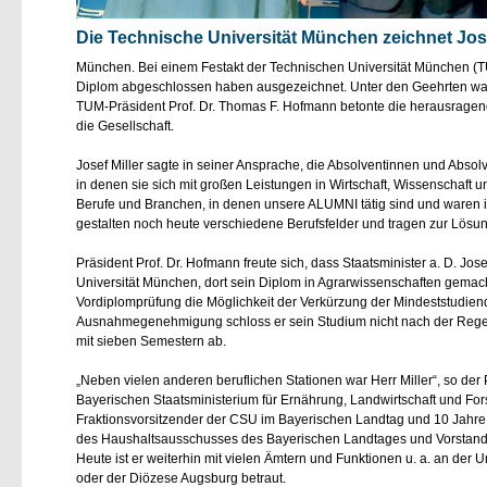
Die Technische Universität München zeichnet Jose
München. Bei einem Festakt der Technischen Universität München (T
Diplom abgeschlossen haben ausgezeichnet. Unter den Geehrten war a
TUM-Präsident Prof. Dr. Thomas F. Hofmann betonte die herausragen
die Gesellschaft.
Josef Miller sagte in seiner Ansprache, die Absolventinnen und Absolve
in denen sie sich mit großen Leistungen in Wirtschaft, Wissenschaft un
Berufe und Branchen, in denen unsere ALUMNI tätig sind und waren i
gestalten noch heute verschiedene Berufsfelder und tragen zur Lösu
Präsident Prof. Dr. Hofmann freute sich, dass Staatsminister a. D. Jos
Universität München, dort sein Diplom in Agrarwissenschaften gemacht
Vordiplomprüfung die Möglichkeit der Verkürzung der Mindeststudien
Ausnahmegenehmigung schloss er sein Studium nicht nach der Regels
mit sieben Semestern ab.
Neben vielen anderen beruflichen Stationen war Herr Miller“, so der 
Bayerischen Staatsministerium für Ernährung, Landwirtschaft und Fors
Fraktionsvorsitzender der CSU im Bayerischen Landtag und 10 Jahre La
des Haushaltsausschusses des Bayerischen Landtages und Vorstands
Heute ist er weiterhin mit vielen Ämtern und Funktionen u. a. an der
oder der Diözese Augsburg betraut.