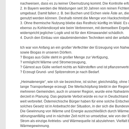
nachweisen, dass es zu keiner Übernutzung kommt. Die Kontrolle erf
2. In Bayern werden die Waldungen seit 30 Jahren von reinen Fich
umgebaut. Damit fallen z. B. bei Buchen und Eichen viele Äste an, d
genutzt werden können. Deshalb nimmt die Menge von Hackschnitzel
3. Ohne thermische Nutzung bliebe das Restholz künftig im Wald. Es w
ebenso zu Kohlendioxyd wie beim Verbrennen, mit demselben Ergebn
widerspricht jeglicher Logik und ist für den Klimawandel schädlich.
4. Durch den Einbau von staubmindernden Techniken wird der anfallen
Ich war von Anfang an ein großer Verfechter der Erzeugung von Nahw
sowie Biogas in unseren Dörfern.
? Biogas aus Gülle steht in großer Menge zur Verfügung,
? ermöglicht Wärme und Stromerzeugung,
? Gärrest aus Gülle verliert nichts an Nährstoffen und ist pflanzenvertr
? Erzeugt Grund- und Spitzenstrom je nach Bedarf.
Heimatenergie“, wie ich sie bezeichne, ist sicher, gleichmäßig, ohn
lange Transportwege erzeugt. Die Wertschöpfung bleibt in der Region
mehreren Gemeinden, auch in unserer Region, wurde eine Nahwärmeve
derzeit in Planung. Das geplante Verbot würde es nur in Deutschland 
weit verbreitet. Österreichische Bürger haben für eine solche Entsche
solches Gesetz ist in Anbetracht der Situation, in der sich die Bundes
Die Gewinnung von Wärme und Energie ausschließlich durch Wärmep
störungsanfällig und in nächster Zeit nicht so umsetzbar, wie von de
Strom als einzige Antriebs- und Wärmequelle ist abzulehnen. Vielfalt b
Wärmegewinnung.