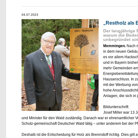
04.07.2023
Restholz als B
Der langjährige F
warum die Beden
unbegründet sin
Memmingen.
Nach m
in dem neuen Gebäud
es vor allem Hacksch
und in Bayern bishe
mehr Gemeinden erri
Energiebereitstellun
Hausanschluss. In z
mit der Werbung von
hohe Anschlussdichte 
Anlagen, die sich in
Bildunterschrift:
Josef Miller war 13 
und Minister für den Wald zuständig. Danach war er ehrenamtlicher Vor
Schutz-gemeinschaft Deutscher Wald tätig – unter anderem bei der
Deshalb ist die Entscheidung für Holz als Brennstoff richtig. Dies gilt