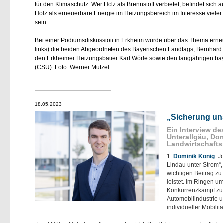
für den Klimaschutz. Wer Holz als Brennstoff verbietet, befindet si
Holz als erneuerbare Energie im Heizungsbereich im Interesse vieler
sein.
Bei einer Podiumsdiskussion in Erkheim wurde über das Thema erneue
links) die beiden Abgeordneten des Bayerischen Landtags, Bernhard 
den Erkheimer Heizungsbauer Karl Wörle sowie den langjährigen baye
(CSU). Foto: Werner Mutzel
18.05.2023
Sicherung un
Ein Interview d
Unterallgäu, Do
Landwirtschaftsm
1.
Dominik König
: 
Lindau unter Strom“,
wichtigen Beitrag z
leistet. Im Ringen um
Konkurrenzkampf zum
Automobilindustrie
individueller Mobilit