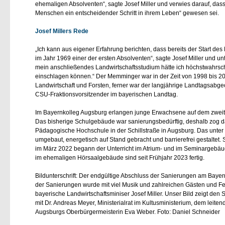
ehemaligen Absolventen“, sagte Josef Miller und verwies darauf, dass
Menschen ein entscheidender Schritt in ihrem Leben“ gewesen sei.
Josef Millers Rede
Ich kann aus eigener Erfahrung berichten, dass bereits der Start des 
im Jahr 1969 einer der ersten Absolventen“, sagte Josef Miller und u
mein anschließendes Landwirtschaftsstudium hätte ich höchstwahrschei
einschlagen können.“ Der Memminger war in der Zeit von 1998 bis 20
Landwirtschaft und Forsten, ferner war der langjährige Landtagsabgeo
CSU-Fraktionsvorsitzender im bayerischen Landtag.
Im Bayernkolleg Augsburg erlangen junge Erwachsene auf dem zweit
Das bisherige Schulgebäude war sanierungsbedürftig, deshalb zog d
Pädagogische Hochschule in der Schillstraße in Augsburg. Das unt
umgebaut, energetisch auf Stand gebracht und barrierefrei gestaltet. 
im März 2022 begann der Unterricht im Atrium- und im Seminargebäu
im ehemaligen Hörsaalgebäude sind seit Frühjahr 2023 fertig.
Bildunterschrift: Der endgültige Abschluss der Sanierungen am Baye
der Sanierungen wurde mit viel Musik und zahlreichen Gästen und Fes
bayerische Landwirtschaftsminiser Josef Miller. Unser Bild zeigt de
mit Dr. Andreas Meyer, Ministerialrat im Kultusministerium, dem leiten
Augsburgs Oberbürgermeisterin Eva Weber. Foto: Daniel Schneider