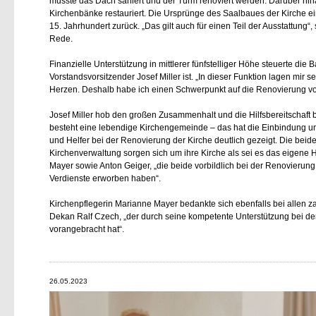
musste das Dach saniert und der Turm renoviert werden. Darüber hi
Kirchenbänke restauriert. Die Ursprünge des Saalbaues der Kirche ei
15. Jahrhundert zurück. „Das gilt auch für einen Teil der Ausstattung“, 
Rede.
Finanzielle Unterstützung in mittlerer fünfstelliger Höhe steuerte die
Vorstandsvorsitzender Josef Miller ist. „In dieser Funktion lagen mir 
Herzen. Deshalb habe ich einen Schwerpunkt auf die Renovierung vo
Josef Miller hob den großen Zusammenhalt und die Hilfsbereitschaft b
besteht eine lebendige Kirchengemeinde – das hat die Einbindung un
und Helfer bei der Renovierung der Kirche deutlich gezeigt. Die beide
Kirchenverwaltung sorgen sich um ihre Kirche als sei es das eigene H
Mayer sowie Anton Geiger, „die beide vorbildlich bei der Renovierung
Verdienste erworben haben“.
Kirchenpflegerin Marianne Mayer bedankte sich ebenfalls bei allen z
Dekan Ralf Czech, „der durch seine kompetente Unterstützung bei d
vorangebracht hat“.
26.05.2023