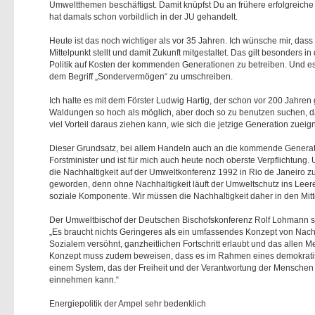
Umweltthemen beschäftigst. Damit knüpfst Du an frühere erfolgreich
hat damals schon vorbildlich in der JU gehandelt.
Heute ist das noch wichtiger als vor 35 Jahren. Ich wünsche mir, das
Mittelpunkt stellt und damit Zukunft mitgestaltet. Das gilt besonders i
Politik auf Kosten der kommenden Generationen zu betreiben. Und es 
dem Begriff „Sondervermögen“ zu umschreiben.
Ich halte es mit dem Förster Ludwig Hartig, der schon vor 200 Jahren 
Waldungen so hoch als möglich, aber doch so zu benutzen suchen,
viel Vorteil daraus ziehen kann, wie sich die jetzige Generation zueign
Dieser Grundsatz, bei allem Handeln auch an die kommende Generati
Forstminister und ist für mich auch heute noch oberste Verpflichtung.
die Nachhaltigkeit auf der Umweltkonferenz 1992 in Rio de Janeiro zu
geworden, denn ohne Nachhaltigkeit läuft der Umweltschutz ins Leer
soziale Komponente. Wir müssen die Nachhaltigkeit daher in den Mitt
Der Umweltbischof der Deutschen Bischofskonferenz Rolf Lohmann s
Es braucht nichts Geringeres als ein umfassendes Konzept von Nach
Sozialem versöhnt, ganzheitlichen Fortschritt erlaubt und das allen 
Konzept muss zudem beweisen, dass es im Rahmen eines demokratisch
einem System, das der Freiheit und der Verantwortung der Menschen g
einnehmen kann.“
Energiepolitik der Ampel sehr bedenklich