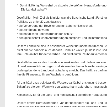
4. Dominik König: Wo siehst du aktuelle die größten Herausforderung
Die Landwirtschaft?
Josef Miller: Mein Ziel als Minister war, die Bayerische Land-, Forst-
Politik so zu unterstützen, dass sie
* die Versorgung der Bevölkerung mit Lebensmittel sichert,
* die Schöpfung bewahrt
* die natürlichen Lebensgrundlagen schützt
* den gesellschaftlichen Anforderungen entspricht und im internatio
Unsere Landwirte sind in besonderer Weise für unsere natürlichen L
nicht nur, sie handeln auch danach. Denn sie wollen ja, dass ihre Böd
ihre Höfe an ihre Kinder vererben und nicht durch Raubbau verderbe
Deshalb haben sie den Einsatz von Insektiziden und Herbiziden sowoh
Umwelt wesentlich verringert und sie werden ihn noch weiter verring
bodengebundene Landbewirtschaftung erreicht. Das heißt, es darf nu
ihn die Pflanzen zu ihrem Wachstum benötigen.
All das trägt dazu bei, dass die Wasserqualität bei uns gut und besse
Zukunft so bleiben! Wenn wir den Wasserhahn aufdrehen, muss auch
Klimaschutz ist für die Land- und Forstwirtshaft die größte Herausfor
Unsere größte Herausforderung, von der besonders die Land- und Forstw
Klimawandel. Die mittlerweile 8 Milliarden Individuen zählende Mens