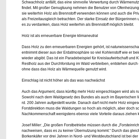
Schwachholz anfällt, das eine sinnvolle Verwertung durch Wärmenut
findet. Mit großer Genugtuung nehmen die Benutzer von Ofenheizunge
sie weiterhin Holz als Brennstoff verwenden können und auch die Priv
als Freizeitausgleich betrachten. Der starke Einsatz der Bürgerinne
es zu verdanken, dass Holz weiterhin als Brennstoff möglich bleibt.
Holz ist als erneuerbare Energie klimaneutral
Dass Holz zu den erneuerbaren Energien gehört, ist naturwissenscha
entnimmt dieser aus der Erdatmosphäre so viel Kohlenstoff wie er b
wieder abgibt. Das ist ein Paradebeispiel für Kreislaufwirtschaft und
Restholz aus der Durchforstung im Wald verbleiben, entstehen durch 
ohne dass das Holz als Wärmequelle genutzt wird.
Einschlag ist nicht höher als das was nachwächst
Auch das Argument, dass künftig mehr Holz eingeschlagen wird als na
Sowohl nach dem Waldgesetz des Bundes als auch im Bayerischen Wal
rd. 200 Jahren aufgestellt wurde. Danach darf nicht mehr Holz eing
Forstdirektion muss die Waldungen so hoch als möglich, aber doch s
Nachkommenschaft wenigstens ebenso viele Vorteile daraus ziehen ka
Josef Miller: „Die großen Forstbetriebe müssen durch die „Forsteinri
nachweisen, dass es zu keiner Übernutzung kommt.“ Durch das gleich
Borkenkäfer vor drei Jahren in Nord- und Westdeutschland ist bei der 