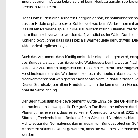
Energieträger im Altbau teilweise und beim Neubau gänzlich verbiet
bereits in Kraft treten.
Dass Holz zu den erneuerbaren Energien gehört, ist naturwissensch
aus der Erdatmosphäre soviel Kohlenstoff wie beim Verbrennen mit an
Das ist ein Paradebeispiel für Kreislaufwirtschaft und Klimaneutralit
mehr thermisch verwertet werden darf, verrottet es im Wald. Durch di
Kohlendioxyd, ohne dass das Holz als Wärmequelle genutzt wird. Die
widerspricht jeglicher Logik.
Auch das Argument, dass künftig mehr Holz eingeschlagen wird, ents
des Bundes als auch das Bayerische Waldgesetz beinhaltet das Nachha
schon vor 200 Jahren aufgestellt hat. Es darf nicht mehr Holz einge
Forstdirektion muss die Waldungen so hoch als möglich aber doch so
Nachkommenschaft wenigstens ebenso viel Vorteile daraus ziehen kan
Dieser Grundsatz, bei allem Handeln auch an die kommenden Generati
oberste Verpflichtung.
Der Begriff „Sustainable development“ wurde 1992 bei der UN-Klimak
internationalen Umweltpolitik. Die großen Forstbetriebe müssen durch
Planung, nachweisen, dass es zu keiner Übernutzung kommt. 2021 führ
Stürmen, Trockenheit und Borkenkäfer in West- und Norddeutschland 
Fichte sogar der Normaleinschlag im gesamten Bundesgebiet um 30 % f
Menschen stärker bewusst geworden, dass die Waldbesitzer entscheid
werden.