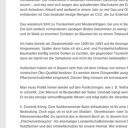
enorm – und das wird sich wegen des anhaltenden Wachstums der Er
auch fortsetzen. Aktuell wird weltweit in einem Jahr so viel Gas und 
entstanden ist. Das bedeutet riesige Mengen an CO2, die zur Erderw
Das wiederum führt zu Trockenheit und Mindererträgen, bei uns in Bay
Die dort vielfach vorhandenen sandigen Böden bekommen zu wenig 
und im Wald zu enormen Schäden an Bäumen bis zu einem Totalausfall
Ich habe bereits als Staatssekretär von 1990 bis 1993 auf die beso
hingewiesen. Später dann habe ich als Land- und Forstwirtschaftsminis
Baumarten künftig solche Sorten zu züchten, die gegenüber Trockenheit
dass wir damit nur die Symptome und nicht die Ursachen bekämpfen
Außerdem haben wir in Bayern sehr früh mit dem Umbau von reinen
inzwischen Öko-Qualität besitzen. Es werden keine Düngemittel ausge
Pflanzenschutzmittel eingesetzt. Diesen Weg müssen wir konsequent 
Man muss Politik immer wieder auf den Punkt bringen, wie z. B. Teilha
er schreibt: „Der Mensch ist Bestandteil der Natur. Deshalb hängt sein
Er ist das einzige vernunftbegabte Wesen und trägt dafür die Verantw
5. Dominik König: Eine funktionierende Bahn-Infrastruktur ist für eine
Bedeutung. Doch egal, ob es sich um Straßen-, Stromtrassen- oder S
Interessenskonflikt. Du sprichst das in deinem Buch an. In diesem Konte
Flächenverbrauchs“. Als ehemaliger Landwirtschaftsminister kennst 
Nutzflächen und des Umweltschutzes für unsere Heimat. Wie ordnest 