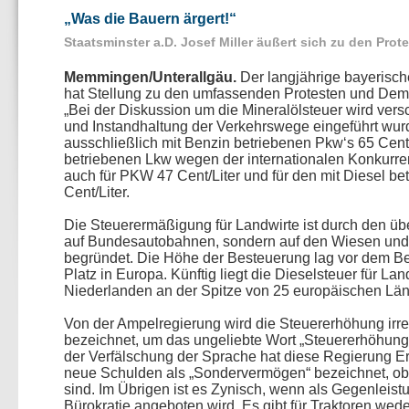
Was die Bauern ärgert!“
Staatsminster a.D. Josef Miller äußert sich zu den Prot
Memmingen/Unterallgäu.
Der langjährige bayerische
hat Stellung zu den umfassenden Protesten und Dem
Bei der Diskussion um die Mineralölsteuer wird vers
und Instandhaltung der Verkehrswege eingeführt wurd
ausschließlich mit Benzin betriebenen Pkw‘s 65 Cent/Li
betriebenen Lkw wegen der internationalen Konkurre
auch für PKW 47 Cent/Liter und für den mit Diesel be
Cent/Liter.
Die Steuerermäßigung für Landwirte ist durch den üb
auf Bundesautobahnen, sondern auf den Wiesen und
begründet. Die Höhe der Besteuerung lag vor dem Be
Platz in Europa. Künftig liegt die Dieselsteuer für La
Niederlanden an der Spitze von 25 europäischen Län
Von der Ampelregierung wird die Steuererhöhung irr
bezeichnet, um das ungeliebte Wort „Steuererhöhung“
der Verfälschung der Sprache hat diese Regierung Er
neue Schulden als „Sondervermögen“ bezeichnet, ob
sind. Im Übrigen ist es Zynisch, wenn als Gegenleist
Bürokratie angeboten wird. Es gibt für Traktoren weder