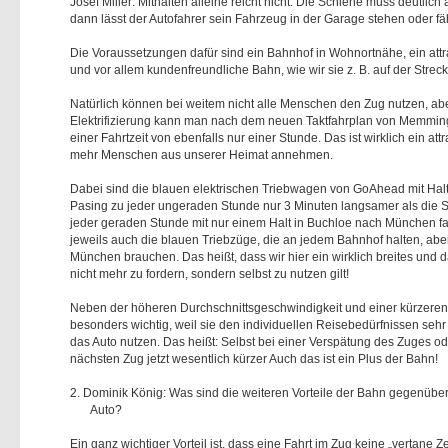
Josef Miller: Mithalten alleine reicht nicht. Die Schiene muss deutlich 
dann lässt der Autofahrer sein Fahrzeug in der Garage stehen oder f
Die Voraussetzungen dafür sind ein Bahnhof in Wohnortnähe, ein att
und vor allem kundenfreundliche Bahn, wie wir sie z. B. auf der S
Natürlich können bei weitem nicht alle Menschen den Zug nutzen, abe
Elektrifizierung kann man nach dem neuen Taktfahrplan von Memmin
einer Fahrtzeit von ebenfalls nur einer Stunde. Das ist wirklich ein att
mehr Menschen aus unserer Heimat annehmen.
Dabei sind die blauen elektrischen Triebwagen von GoAhead mit Halt
Pasing zu jeder ungeraden Stunde nur 3 Minuten langsamer als die 
jeder geraden Stunde mit nur einem Halt in Buchloe nach München 
jeweils auch die blauen Triebzüge, die an jedem Bahnhof halten, ab
München brauchen. Das heißt, dass wir hier ein wirklich breites und 
nicht mehr zu fordern, sondern selbst zu nutzen gilt!
Neben der höheren Durchschnittsgeschwindigkeit und einer kürzeren R
besonders wichtig, weil sie den individuellen Reisebedürfnissen seh
das Auto nutzen. Das heißt: Selbst bei einer Verspätung des Zuges od
nächsten Zug jetzt wesentlich kürzer Auch das ist ein Plus der Bahn!
2. Dominik König: Was sind die weiteren Vorteile der Bahn gegenübe
Auto?
Ein ganz wichtiger Vorteil ist, dass eine Fahrt im Zug keine „vertane 