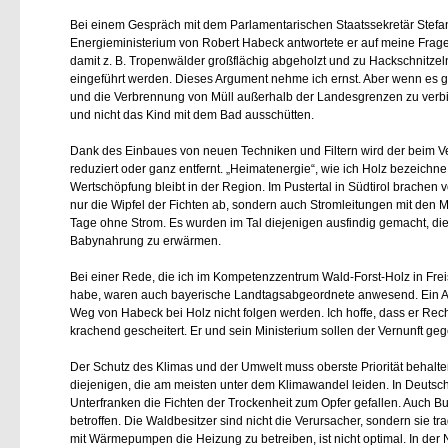
Bei einem Gespräch mit dem Parlamentarischen Staatssekretär Stef
Energieministerium von Robert Habeck antwortete er auf meine Frage
damit z. B. Tropenwälder großflächig abgeholzt und zu Hackschnitzel
eingeführt werden. Dieses Argument nehme ich ernst. Aber wenn es ge
und die Verbrennung von Müll außerhalb der Landesgrenzen zu verbi
und nicht das Kind mit dem Bad ausschütten.
Dank des Einbaues von neuen Techniken und Filtern wird der beim V
reduziert oder ganz entfernt. „Heimatenergie“, wie ich Holz bezeichne, 
Wertschöpfung bleibt in der Region. Im Pustertal in Südtirol brachen
nur die Wipfel der Fichten ab, sondern auch Stromleitungen mit de
Tage ohne Strom. Es wurden im Tal diejenigen ausfindig gemacht, die
Babynahrung zu erwärmen.
Bei einer Rede, die ich im Kompetenzzentrum Wald-Forst-Holz in Fre
habe, waren auch bayerische Landtagsabgeordnete anwesend. Ein Ab
Weg von Habeck bei Holz nicht folgen werden. Ich hoffe, dass er Rec
krachend gescheitert. Er und sein Ministerium sollen der Vernunft g
Der Schutz des Klimas und der Umwelt muss oberste Priorität behalte
diejenigen, die am meisten unter dem Klimawandel leiden. In Deutschl
Unterfranken die Fichten der Trockenheit zum Opfer gefallen. Auch B
betroffen. Die Waldbesitzer sind nicht die Verursacher, sondern sie tr
mit Wärmepumpen die Heizung zu betreiben, ist nicht optimal. In der Natur