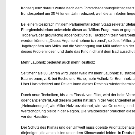
Konsequenz daraus wurde nach dem Forstschadenausgleichsgesetz d
Bundesgebiet um 30 % für ein Jahr reduziert, weil die am Boden lie
Bei einem Gespräch mit dem Parlamentarischen Staatssekretär Stef
Energieministerium antwortete dieser auf Millers Frage, was er gegen 
Tropenwälder großflächig abgeholzt und zu Hackschnitzeln verarbeite
werden können: „Dieses Argument nehme ich ernst“, so Josef Miller. „
Jagdtrophäen aus Afrika und die Verbringung von Müll außerhalb de
dieses Problem lösen und dürfe das Kind nicht mit dem Bad ausschütt
Mehr Laubholz bedeutet auch mehr Restholz
Seit mehr als 30 Jahren wird unser Wald mit mehr Laubholz zu stabil
Baumkronen, z. B. bei Buche und Eiche, mehr Astholz für Brennholz an.
Über Hackschnitzel und Pellets kann dieses Restholz wieder thermis
Durch neue Techniken, bis zum Einsatz von Filter, wird der beim Verb
oder ganz entfernt. Auf diesem Sektor hat sich in der Vergangenheit a
Heimatenergie“, wie Miller Holz bezeichnet, wird vor Ort erzeugt un
Wertschöpfung bleibt in der Region. Die Waldbesitzer brauchen dies
vor der Haustüre.
Der Schutz des Klimas und der Umwelt muss oberste Priorität behalte
diejenigen, die am meisten unter dem Klimawandel leiden. In Deutschl