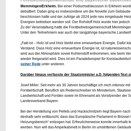
Memmingen/Erkheim.
Bei einer Podiumsdiskussion in Erkheim wur
debattiert. Dabei ging es insbesondere um die Novelle zum Gebäude-
beschlossen hatte und der zufolge ab 2024 jede neu eingebaute Hei
Energien betrieben werden soll. Der Rohstoff Holz wurde hier jedoch
Zu der Veranstaltung hatte die Forstbetriebsgemeinschaft Memming
Unter den Teilnehmern war auch der langjährige bayerische Landwirt
Fakt ist – Holz ist und Holz bleibt eine erneuerbare Energie. Dafür 
Verstand. Dass Holz eine erneuerbare Energie ist, ist naturwissensc
wird aus der Atmosphäre soviel Kohlenstoff entnommen, wie beim Ve
wieder freigesetzt wird. Dies ist ein Paradebeispiel für Kreislaufwirtsc
seiner Rede
unter anderen.
Darüber hinaus verfasste der Staatsminister a.D. folgenden Text
Josef Miller: Seit mehr als 30 Jahren beschäftige ich mich intensiv 
Forstwirtschaft. Beruflich als Redenschreiber im Ministerium, Staatssek
Landwirtschaft und Forsten sowie im Ehrenamt als Vorsitzender der 
Landesverband Bayern.
Bei der Herstellung von Pellets und Hackschnitzeln liegt Bayern nach 
deshalb sehr enttäuscht, dass das Europäische Parlament in Brüssel
Heizungsbereich“ entzogen hat. Erfreulicherweise konnte innerhalb kü
werden. Nun will das Ampelkabinett in Berlin im umstrittenen Gebäu